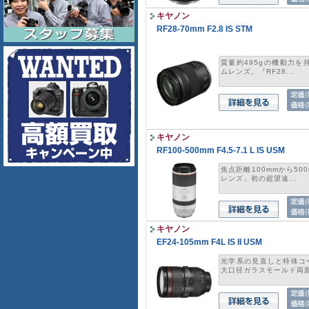
キヤノン
RF28-70mm F2.8 IS STM
質量約495gの機動力を
ムレンズ。『RF28...
キヤノン
RF100-500mm F4.5-7.1 L IS USM
焦点距離100mmから50
レンズ」初の超望遠...
キヤノン
EF24-105mm F4L IS II USM
光学系の見直しと特殊コ
大口径ガラスモールド両面非