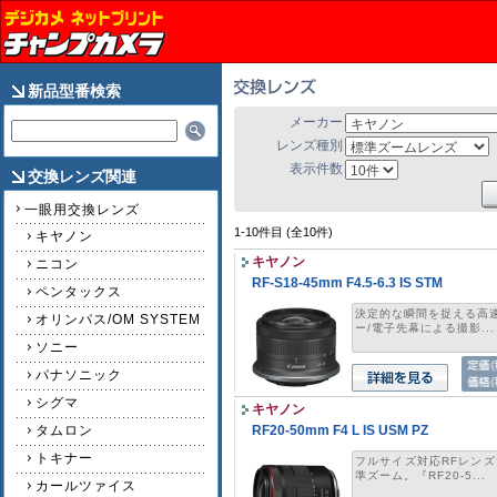
新品型番検索
メーカー
レンズ種別
表示件数
交換レンズ関連
一眼用交換レンズ
1-10件目 (全10件)
キヤノン
キヤノン
ニコン
RF-S18-45mm F4.5-6.3 IS STM
ペンタックス
決定的な瞬間を捉える高速
オリンパス/OM SYSTEM
ー/電子先幕による撮影...
ソニー
パナソニック
シグマ
キヤノン
タムロン
RF20-50mm F4 L IS USM PZ
トキナー
フルサイズ対応RFレン
準ズーム。『RF20-5...
カールツァイス