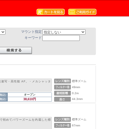
マウント指定
キーワード
標準ズーム
連写・高性能 AF。・メカシャッタ
49mm
0.2m
オープン
38,610円
44.3mm
標準ズーム
ズで初めてパワーズームを内蔵した標
67mm