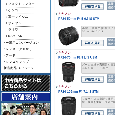
フォクトレンダー
ケンコー
キヤノン
富士フイルム
RF24-50mm F4.5-6.3 IS STM
サムヤン
小型・軽量で携帯性に優
ラオワ
50mm F4.5-6.3...
KAMLAN
一眼用コンバージョン
レンズアクセサリ
キヤノン
フード
RF24-70mm F2.8 L IS USM
レンズキャップ
ズーム全域で高画質を実現
新品商品TOPページ
ムレンズ。・「RFマ...
キヤノン
RF24-105mm F4-7.1 IS STM
フルサイズの撮影を軽快
型・軽量を実現。従来に比.