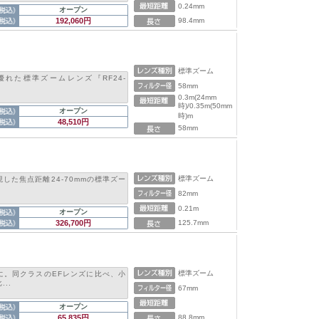
0.24mm
オープン
192,060円
98.4mm
標準ズーム
れた標準ズームレンズ『RF24-
58mm
0.3m(24mm
時)/0.35m(50mm
オープン
時)m
48,510円
58mm
標準ズーム
した焦点距離24-70mmの標準ズー
82mm
0.21m
オープン
326,700円
125.7mm
標準ズーム
に。同クラスのEFレンズに比べ、小
..
67mm
オープン
65,835円
88.8mm