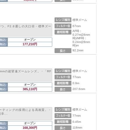
標準ズーム
67mm
持つ、F2.8通しの大口径・標準ズー
AF時：
0.27m(28mm
時)/MF時：
オープン
0.24m(28mm
177,210円
時)m
92.2mm
標準ズーム
0mmの超望遠ズームレンズ。・「RF
77mm
0.9m
オープン
385,110円
207.6mm
標準ズーム
ーティングの採用による高画質。・
...
77mm
0.45m
オープン
168,300円
118mm