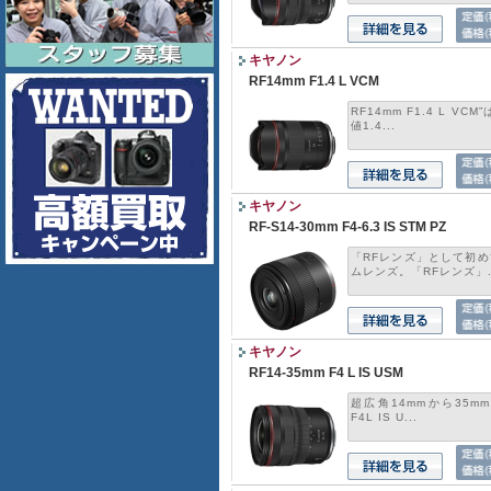
キヤノン
RF14mm F1.4 L VCM
RF14mm F1.4 L V
値1.4...
キヤノン
RF-S14-30mm F4-6.3 IS STM PZ
「RFレンズ」として初
ムレンズ。「RFレンズ」..
キヤノン
RF14-35mm F4 L IS USM
超広角14mmから35mm
F4L IS U...