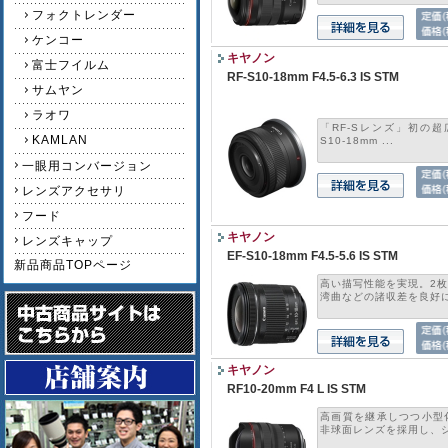
フォクトレンダー
ケンコー
キヤノン
富士フイルム
RF-S10-18mm F4.5-6.3 IS STM
サムヤン
ラオワ
「RF-Sレンズ」初の超広
KAMLAN
S10-18mm ...
一眼用コンバージョン
レンズアクセサリ
フード
キヤノン
レンズキャップ
EF-S10-18mm F4.5-5.6 IS STM
新品商品TOPページ
高い描写性能を実現。2
湾曲などの諸収差を良好に.
キヤノン
RF10-20mm F4 L IS STM
高画質を継承しつつ小型
非球面レンズを採用し、ショ