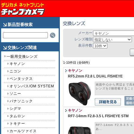
新品型番検索
メーカー
レンズ種別
表示件数
交換レンズ関連
一眼用交換レンズ
1-10件目 (全68件)
キヤノン
キヤノン
ニコン
RF5.2mm F2.8 L DUAL FISHEYE
ペンタックス
画面中心から周辺まで高
オリンパス/OM SYSTEM
レンズを2個搭載すること.
ソニー
パナソニック
シグマ
キヤノン
タムロン
RF7-14mm F2.8-3.5 L FISHEYE STM
トキナー
RF7-14mm F2.8-3.
あ...
カールツァイス