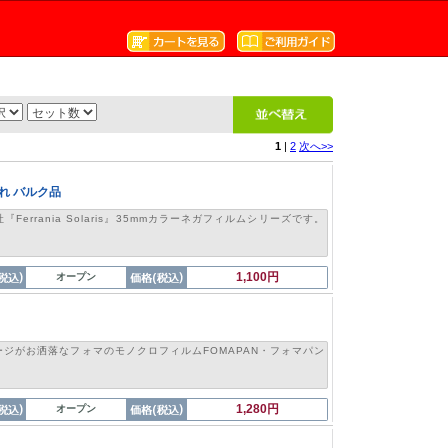
1
|
2
次へ>>
期限切れ バルク品
errania Solaris』35mmカラーネガフィルムシリーズです。
1,100円
オープン
ジがお洒落なフォマのモノクロフィルムFOMAPAN・フォマパン
1,280円
オープン