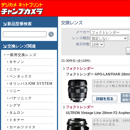
新品型番検索
メーカー
レンズ種別
表示件数
交換レンズ関連
一眼用交換レンズ
21-30件目 (全118件)
キヤノン
フォクトレンダー
ニコン
フォクトレンダー APO-LANTHAR 28mm F2
ペンタックス
フルサイズMマウントセ
オリンパス/OM SYSTEM
ト設計により軸上色収差をは
ソニー
パナソニック
シグマ
フォクトレンダー
タムロン
ULTRON Vintage Line 28mm F2 Asp
トキナー
クラシカルな外装。1950
発売された名玉...
カールツァイス