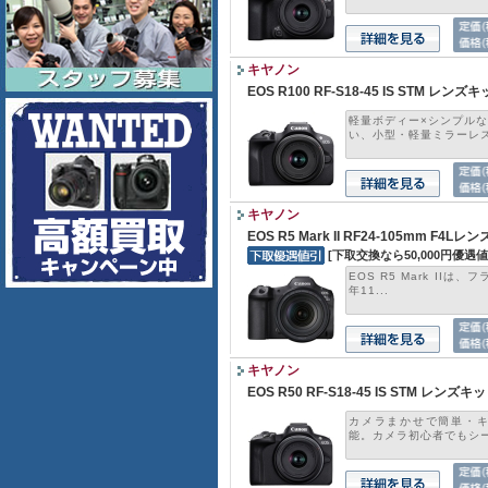
キヤノン
EOS R100 RF-S18-45 IS STM レンズ
軽量ボディー×シンプル
い、小型・軽量ミラーレス.
キヤノン
EOS R5 Mark II RF24-105mm F4L
[下取交換なら50,000円優遇値
EOS R5 Mark IIは
年11...
キヤノン
EOS R50 RF-S18-45 IS STM レンズ
カメラまかせで簡単・
能。カメラ初心者でもシーン