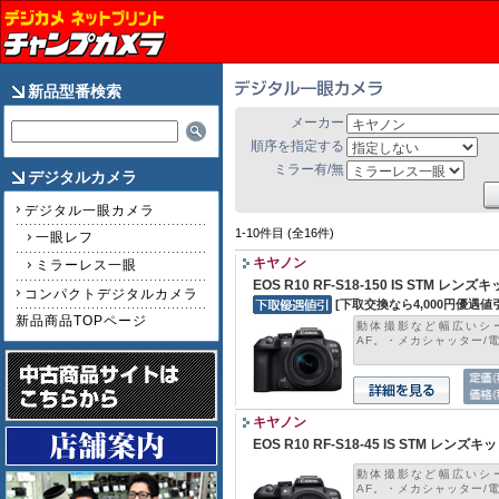
新品型番検索
メーカー
順序を指定する
ミラー有/無
デジタルカメラ
デジタル一眼カメラ
1-10件目 (全16件)
一眼レフ
キヤノン
ミラーレス一眼
EOS R10 RF-S18-150 IS STM レンズ
コンパクトデジタルカメラ
[下取交換なら4,000円優遇値
新品商品TOPページ
動体撮影など幅広いシ
AF。・メカシャッター/電子
キヤノン
EOS R10 RF-S18-45 IS STM レンズキ
動体撮影など幅広いシ
AF。・メカシャッター/電子