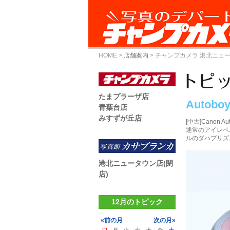
HOME
>
店舗案内
>
チャンプカメラ 港北ニュ
たまプラーザ店
Autoboy
青葉台店
みすずが丘店
[中古]Canon Aut
通常のアイレベ
ルのダハプリズ
港北ニュータウン店(閉
店)
12月のトピック
«前の月
次の月»