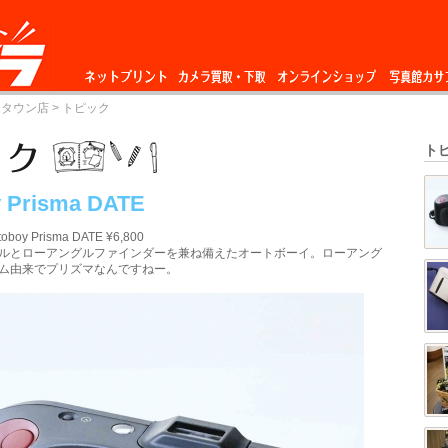
ネットプリント
カメラ買取・下
オンラインショップ
写真館カサ
ータウン店
> トピック
取
ト
 Prisma DATE
oboy Prisma DATE ¥6,800
ルとローアングルファインダーを兼ね備えたオートボーイ。ローアング
ム由来でプリズマなんですねー。