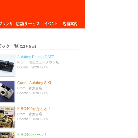
ブランカ
店舗サービス
イベント
店舗案内
ピック一覧
(12月5日)
Autoboy Prisma DATE
From：港北ニュータウン店
Update：2020.12.05
Canon Autoboy S XL
From：青葉台店
Update：2020.12.05
KiRO400がなんと！
From：青葉台店
Update：2020.12.05
KiRO400セール！