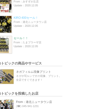
From：みすずが丘店
Update：2020.12.05
KIRO 400セール！
From：港北ニュータウン店
Update：2020.12.05
セール！！
From：たまプラーザ店
Update：2020.12.05
のトピックの商品やサービス
ネガフィルム現像プリント
ネガや写ルンですの現像、プリント。
全店ですぐできます！
のトピックを投稿したお店
From：港北ニュータウン店
(☎) 045-941-1231