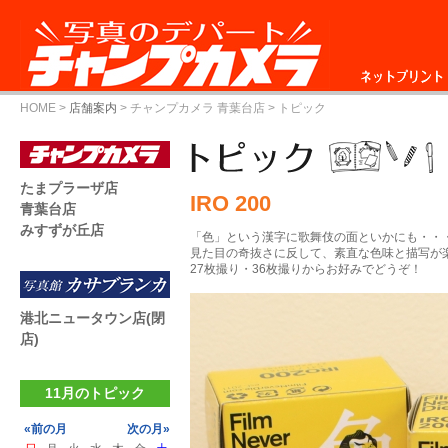
ネットプリント
HOME
>
店舗案内
>
チャンプカメラ 青葉台店
> トピック
たまプラーザ店
IRO 200
青葉台店
みすずが丘店
「色」という漢字に歌舞伎の面といかにも・・
見た目の奇抜さに反して、素直な色味と描写が
27枚撮り・36枚撮りからお好みでどうぞ！
港北ニュータウン店(閉
店)
11月のトピック
«前の月
次の月»