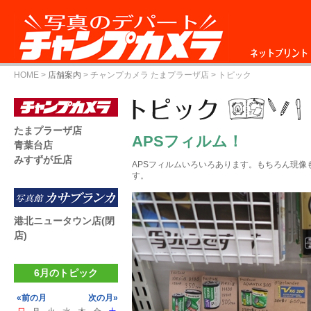
ネットプリント
HOME
>
店舗案内
>
チャンプカメラ たまプラーザ店
> トピック
たまプラーザ店
APSフィルム！
青葉台店
みすずが丘店
APSフィルムいろいろあります。もちろん現像
す。
港北ニュータウン店(閉
店)
6月のトピック
«前の月
次の月»