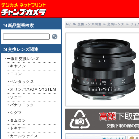
top
≫
交換レンズ関連
≫
交換レンズ
≫
フォ
新品型番検索
交換レンズ関連
一眼用交換レンズ
キヤノン
ニコン
ペンタックス
オリンパス/OM SYSTEM
ソニー
パナソニック
シグマ
タムロン
トキナー
カールツァイス