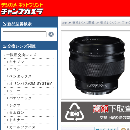
top
≫
交換レンズ関連
≫
交換レンズ
≫
フォ
新品型番検索
交換レンズ関連
一眼用交換レンズ
キヤノン
ニコン
ペンタックス
オリンパス/OM SYSTEM
ソニー
パナソニック
シグマ
タムロン
トキナー
カールツァイス