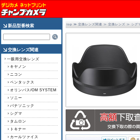
top
≫
交換レンズ関連
≫
交換レンズ
≫
シグ
新品型番検索
交換レンズ関連
一眼用交換レンズ
キヤノン
ニコン
ペンタックス
オリンパス/OM SYSTEM
ソニー
パナソニック
シグマ
2/2
タムロン
トキナー
カールツァイス