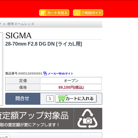
マ
≫
標準ズームレンズ
28-70mm F2.8 DG DN [ライカL用]
製品番号:0085126592691
メーカーWebサイト
定価
オープン
価格
89,100円(税込)