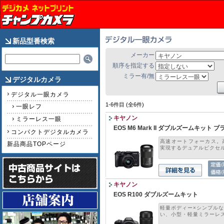
新品型番検索
メーカー
順序を指定する
ミラー有/無
デジタルカメラ
デジタル一眼カメラ
1-6件目 (全6件)
一眼レフ
キヤノン
ミラーレス一眼
EOS M6 Mark II ダブルズームキット 
コンパクトデジタルカメラ
高速オートフォーカス。
新品商品TOPページ
実現するデュアルピクセルC
キヤノン
EOS R100 ダブルズームキット
軽量ボディー×シンプル
い、小型・軽量ミラーレス.