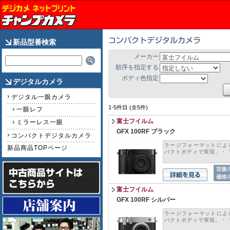
新品型番検索
メーカー
順序を指定する
ボディ色指定
デジタルカメラ
デジタル一眼カメラ
1-5件目 (全5件)
一眼レフ
富士フイルム
ミラーレス一眼
GFX 100RF ブラック
コンパクトデジタルカメラ
ラージフォーマットによ
新品商品TOPページ
パクトボディで実現。・「G
富士フイルム
GFX 100RF シルバー
ラージフォーマットによ
パクトボディで実現。・「G