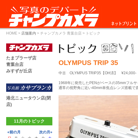
ネットプリント
HOME
>
店舗案内
>
チャンプカメラ 青葉台店
> トピック
たまプラーザ店
OLYMPUS TRIP 35
青葉台店
みすずが丘店
中古 OLYMPUS TRIP35【OH済】 ¥24,000-
1968年に発売したPENがベースの35mmフル
通常の視野角に近い40mm単焦点レンズ搭載で
港北ニュータウン店(閉
店)
11月のトピック
«前の月
次の月»