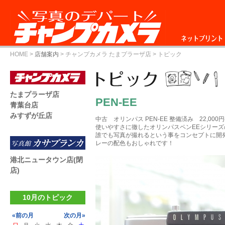
ネットプリント
HOME
>
店舗案内
>
チャンプカメラ たまプラーザ店
> トピック
たまプラーザ店
PEN-EE
青葉台店
みすずが丘店
中古 オリンパス PEN-EE 整備済み 22,000円
使いやすさに徹したオリンパスペンEEシリー
誰でも写真が撮れるという事をコンセプトに開
レーの配色もおしゃれです！
港北ニュータウン店(閉
店)
10月のトピック
«前の月
次の月»