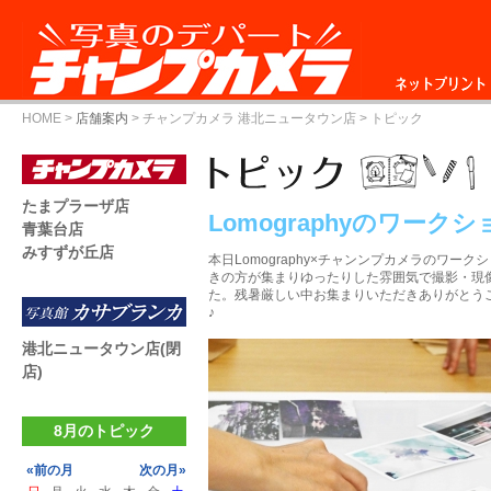
ネットプリント
HOME
>
店舗案内
>
チャンプカメラ 港北ニュータウン店
> トピック
たまプラーザ店
Lomographyのワーク
青葉台店
みすずが丘店
本日Lomography×チャンンプカメラのワー
きの方が集まりゆったりした雰囲気で撮影・現
た。残暑厳しい中お集まりいただきありがとう
♪
港北ニュータウン店(閉
店)
8月のトピック
«前の月
次の月»