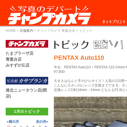
ネットプリント
HOME
>
店舗案内
>
チャンプカメラ 青葉台店
> トピック
たまプラーザ店
PENTAX Auto110
青葉台店
みすずが丘店
中古 PENTAX Auto110 + PENTAX-110 24mm F
¥7,800-
大きさはなんと手のひらサイズ！人気の110用
こんなに小さいのにレンズ交換までできる、オンリー
港北ニュータウン店(閉
交換レンズ2本(18mm・24mm どちらもF2.
店)
1月のトピック
«前の月
次の月»