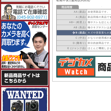
初期不良1週間以内対応
AA (新品)
未使用新品です。
A (美品)
新品同様の美品で
AB+ (程度上)
傷やスレもほとん
AB (良品)
極小キズやスレは
B (並品)
キズや塗装落ちが
C (中古)
かなりの使用感が
D (難有り)
部分的故障品です
E (ジャンク品)
ほとんど機能しま