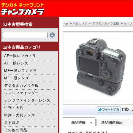
top
≫
中古カメラ
≫
デジタルカメラ全般
≫
キヤノ
中古型番検索
中古商品カテゴリ
AF一眼レフカメラ
AF一眼レンズ
MF一眼レフカメラ
MF一眼レンズ
デジタルカメラ全般
レンジファインダー
レンジファインダーレンズ
中判・大判
mix
2/3
中判・大判レンズ
ストロボ
その他の商品