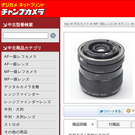
top
≫
中古カメラ
≫
MF一眼レンズ
≫
キヤノン
≫ 
中古型番検索
中古商品カテゴリ
AF一眼レフカメラ
AF一眼レンズ
MF一眼レフカメラ
MF一眼レンズ
デジタルカメラ全般
レンジファインダー
レンジファインダーレンズ
中判・大判
2/2
中判・大判レンズ
ストロボ
その他の商品