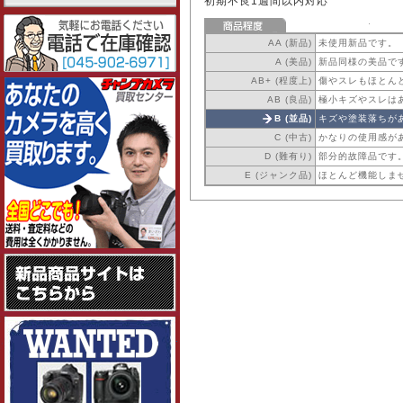
初期不良1週間以内対応
AA (新品)
未使用新品です。
A (美品)
新品同様の美品で
AB+ (程度上)
傷やスレもほとん
AB (良品)
極小キズやスレは
B (並品)
キズや塗装落ちが
C (中古)
かなりの使用感が
D (難有り)
部分的故障品です
E (ジャンク品)
ほとんど機能しま