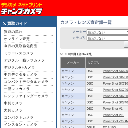
買取ガイド
買取の流れ
メーカー
カテゴリ
オンライン査定
今月の買取強化商品
ミラーレスカメラ
51-100件目 (全3674件)
デジタル一眼レフカメラ
メーカー
カテゴリ
デジタルRFカメラ
キヤノン
DSC
PowerShot SX62
中判デジタルカメラ
キヤノン
DSC
PowerShot SX70
コンパクトデジタルカメラ
キヤノン
DSC
PowerShot SX71
一眼レフカメラ
キヤノン
DSC
PowerShot SX72
レンジファインダーカメラ
キヤノン
DSC
PowerShot SX73
キヤノン
DSC
PowerShot SX74
中判カメラ
キヤノン
DSC
PowerShot V1
大判カメラ
キヤノン
DSC
PowerShot V10
コンパクトカメラ
キヤノン
DSC
PowerShot ZOO
インスタントカメラ
キヤノン
DSLR
EOS 10D