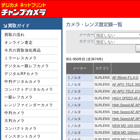
買取ガイド
買取の流れ
メーカー
カテゴリ
オンライン査定
今月の買取強化商品
ミラーレスカメラ
901-950件目 (全3674件)
デジタル一眼レフカメラ
メーカー
カテゴリ
デジタルRFカメラ
ミノルタ
SLRLENS
AF 85mm F1.4 G
中判デジタルカメラ
ミノルタ
SLRLENS
AF APO TELE 30
コンパクトデジタルカメラ
ミノルタ
SLRLENS
AF APO TELE ZO
一眼レフカメラ
ミノルタ
SLRLENS
HIGH SPEED AF 
レンジファインダーカメラ
ミノルタ
SLRLENS
High Speed AF A
ミノルタ
SLRLENS
High Speed AF A
中判カメラ
ミノルタ
SLRLENS
High Speed AF 
大判カメラ
ミノルタ
SLRLENS
NEW MD 100-50
コンパクトカメラ
ミノルタ
SLRLENS
NEW MD 100mm 
インスタントカメラ
ミノルタ
SLRLENS
NEW MD 135mm 