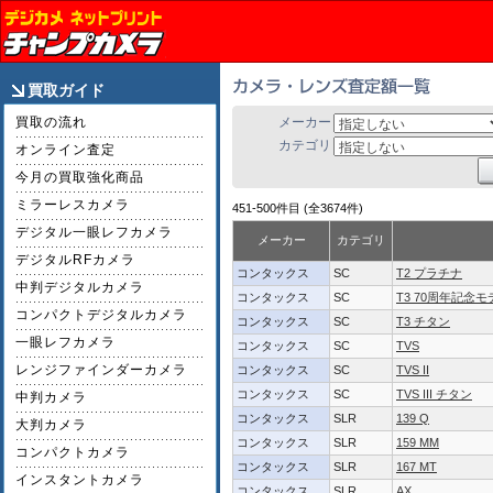
買取ガイド
買取の流れ
メーカー
カテゴリ
オンライン査定
今月の買取強化商品
ミラーレスカメラ
451-500件目 (全3674件)
デジタル一眼レフカメラ
メーカー
カテゴリ
デジタルRFカメラ
コンタックス
SC
T2 プラチナ
中判デジタルカメラ
コンタックス
SC
T3 70周年記念モ
コンパクトデジタルカメラ
コンタックス
SC
T3 チタン
一眼レフカメラ
コンタックス
SC
TVS
レンジファインダーカメラ
コンタックス
SC
TVS II
コンタックス
SC
TVS III チタン
中判カメラ
コンタックス
SLR
139 Q
大判カメラ
コンタックス
SLR
159 MM
コンパクトカメラ
コンタックス
SLR
167 MT
インスタントカメラ
コンタックス
SLR
AX