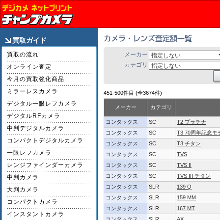
買取ガイド
買取の流れ
メーカー
カテゴリ
オンライン査定
今月の買取強化商品
ミラーレスカメラ
451-500件目 (全3674件)
デジタル一眼レフカメラ
メーカー
カテゴリ
デジタルRFカメラ
コンタックス
SC
T2 プラチナ
中判デジタルカメラ
コンタックス
SC
T3 70周年記念モ
コンパクトデジタルカメラ
コンタックス
SC
T3 チタン
一眼レフカメラ
コンタックス
SC
TVS
レンジファインダーカメラ
コンタックス
SC
TVS II
コンタックス
SC
TVS III チタン
中判カメラ
コンタックス
SLR
139 Q
大判カメラ
コンタックス
SLR
159 MM
コンパクトカメラ
コンタックス
SLR
167 MT
インスタントカメラ
コンタックス
SLR
AX