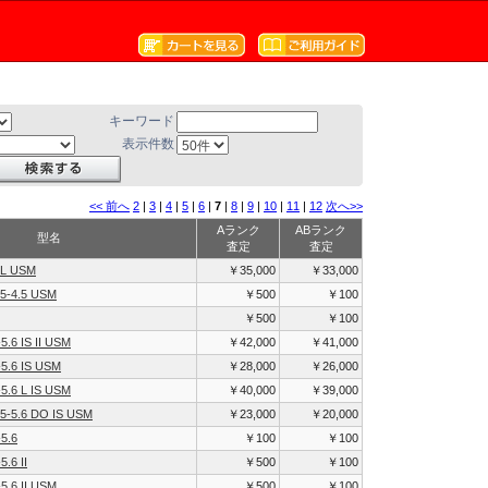
キーワード
表示件数
<< 前へ
2
|
3
|
4
|
5
|
6
|
7
|
8
|
9
|
10
|
11
|
12
次へ>>
Aランク
ABランク
型名
査定
査定
 L USM
￥35,000
￥33,000
5-4.5 USM
￥500
￥100
￥500
￥100
.6 IS II USM
￥42,000
￥41,000
5.6 IS USM
￥28,000
￥26,000
5.6 L IS USM
￥40,000
￥39,000
5-5.6 DO IS USM
￥23,000
￥20,000
5.6
￥100
￥100
.6 II
￥500
￥100
5.6 II USM
￥500
￥100