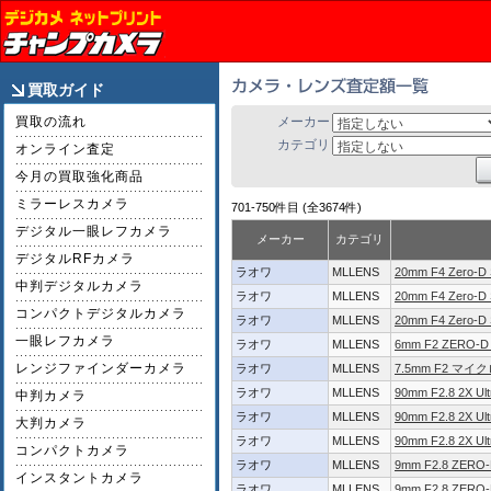
買取ガイド
買取の流れ
メーカー
カテゴリ
オンライン査定
今月の買取強化商品
ミラーレスカメラ
701-750件目 (全3674件)
デジタル一眼レフカメラ
メーカー
カテゴリ
デジタルRFカメラ
ラオワ
MLLENS
20mm F4 Zero-
中判デジタルカメラ
ラオワ
MLLENS
20mm F4 Zero-D
コンパクトデジタルカメラ
ラオワ
MLLENS
20mm F4 Zero-D
一眼レフカメラ
ラオワ
MLLENS
6mm F2 ZER
レンジファインダーカメラ
ラオワ
MLLENS
7.5mm F2 マ
ラオワ
MLLENS
90mm F2.8 2X 
中判カメラ
ラオワ
MLLENS
90mm F2.8 2X U
大判カメラ
ラオワ
MLLENS
90mm F2.8 2X U
コンパクトカメラ
ラオワ
MLLENS
9mm F2.8 ZERO
インスタントカメラ
ラオワ
MLLENS
9mm F2.8 ZER