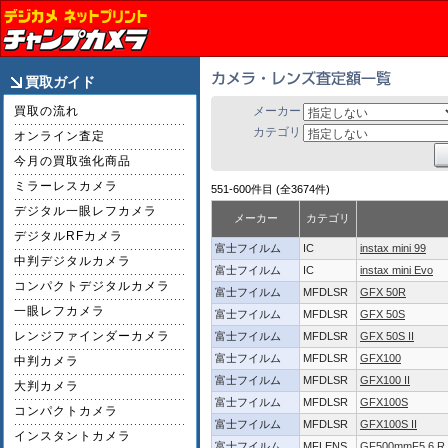
買取ガイド
買取の流れ
メーカー
カテゴリ
オンライン査定
今月の買取強化商品
ミラーレスカメラ
551-600件目 (全3674件)
デジタル一眼レフカメラ
メーカー
カテゴリ
デジタルRFカメラ
富士フイルム
IC
instax mini 99
中判デジタルカメラ
富士フイルム
IC
instax mini Evo
コンパクトデジタルカメラ
富士フイルム
MFDLSR
GFX 50R
一眼レフカメラ
富士フイルム
MFDLSR
GFX 50S
レンジファインダーカメラ
富士フイルム
MFDLSR
GFX 50S II
富士フイルム
MFDLSR
GFX100
中判カメラ
富士フイルム
MFDLSR
GFX100 II
大判カメラ
富士フイルム
MFDLSR
GFX100S
コンパクトカメラ
富士フイルム
MFDLSR
GFX100S II
インスタントカメラ
富士フイルム
MFLENS
GF500mmF5.6 R