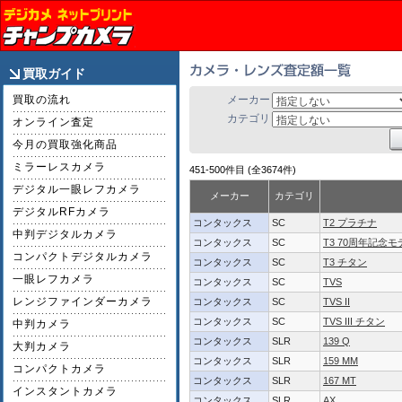
買取ガイド
買取の流れ
メーカー
カテゴリ
オンライン査定
今月の買取強化商品
ミラーレスカメラ
451-500件目 (全3674件)
デジタル一眼レフカメラ
メーカー
カテゴリ
デジタルRFカメラ
コンタックス
SC
T2 プラチナ
中判デジタルカメラ
コンタックス
SC
T3 70周年記念モ
コンパクトデジタルカメラ
コンタックス
SC
T3 チタン
一眼レフカメラ
コンタックス
SC
TVS
レンジファインダーカメラ
コンタックス
SC
TVS II
コンタックス
SC
TVS III チタン
中判カメラ
コンタックス
SLR
139 Q
大判カメラ
コンタックス
SLR
159 MM
コンパクトカメラ
コンタックス
SLR
167 MT
インスタントカメラ
コンタックス
SLR
AX