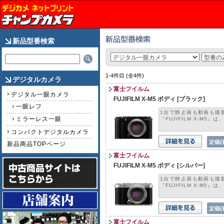
新品型番検索
1-4件目 (全4件)
デジタルカメラ
富士フイルム
デジタル一眼カメラ
FUJIFILM X-M5 ボディ [ブラック]
一眼レフ
1台で静止画も動画も撮
ミラーレス一眼
『FUJIFILM X-M5』
コンパクトデジタルカメラ
新品商品TOPページ
富士フイルム
FUJIFILM X-M5 ボディ [シルバー]
1台で静止画も動画も撮
『FUJIFILM X-M5』
富士フイルム