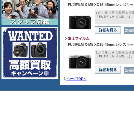
FUJIFILM X-M5 XC15-45mmレンズキ
1台で静止画も動画も撮
『FUJIFILM X-M5』
富士フイルム
FUJIFILM X-M5 XC15-45mmレンズキ
1台で静止画も動画も撮
『FUJIFILM X-M5』
ページTOPへ