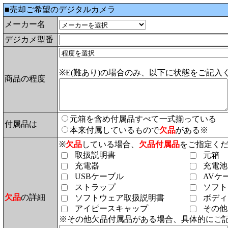
■売却ご希望のデジタルカメラ
メーカー名
デジカメ型番
※E(難あり)の場合のみ、以下に状態をご記入
商品の程度
元箱を含め付属品すべて一式揃っている
付属品は
本来付属しているもので
欠品
がある※
※
欠品
している場合、
欠品付属品
をご指定く
取扱説明書
元箱
充電器
充電池
USBケーブル
AVケ
ストラップ
ソフト
欠品
の詳細
ソフトウェア取扱説明書
ボディ
アイピースキャップ
その他
※その他欠品付属品がある場合、具体的にご