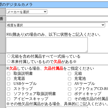
望のデジタルカメラ
番
※E(難あり)の場合のみ、以下に状態をご記入ください。
元箱を含め付属品すべて一式揃っている
本来付属しているもので
欠品
がある※
※
欠品
している場合、
欠品付属品
をご指定ください
取扱説明書
元箱
充電器
充電池
USBケーブル
AVケーブル
ストラップ
ソフトウェアCD-R
ソフトウェア取扱説明書
ボディキャップ
アイピースキャップ
その他欠品の付属
※その他欠品付属品がある場合、具体的にご記入ください