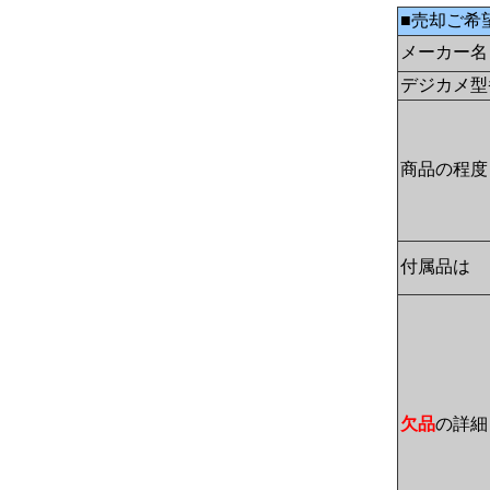
■売却ご希
メーカー名
デジカメ型
商品の程度
付属品は
欠品
の詳細