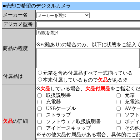
■売却ご希望のデジタルカメラ
メーカー名
デジカメ型番
※E(難あり)の場合のみ、以下に状態をご記入
商品の程度
元箱を含め付属品すべて一式揃っている
付属品は
本来付属しているもので
欠品
がある※
※
欠品
している場合、
欠品付属品
をご指定く
取扱説明書
元箱
充電器
充電池
USBケーブル
AVケ
ストラップ
ソフト
欠品
の詳細
ソフトウェア取扱説明書
ボディ
アイピースキャップ
その他
※その他欠品付属品がある場合、具体的にご