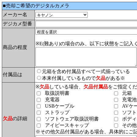
■売却ご希望のデジタルカメラ
メーカー名
デジカメ型番
※E(難あり)の場合のみ、以下に状態をご記入
商品の程度
元箱を含め付属品すべて一式揃っている
付属品は
本来付属しているもので
欠品
がある※
※
欠品
している場合、
欠品付属品
をご指定く
取扱説明書
元箱
充電器
充電池
USBケーブル
AVケ
ストラップ
ソフト
欠品
の詳細
ソフトウェア取扱説明書
ボディ
アイピースキャップ
その他
※その他欠品付属品がある場合、具体的にご